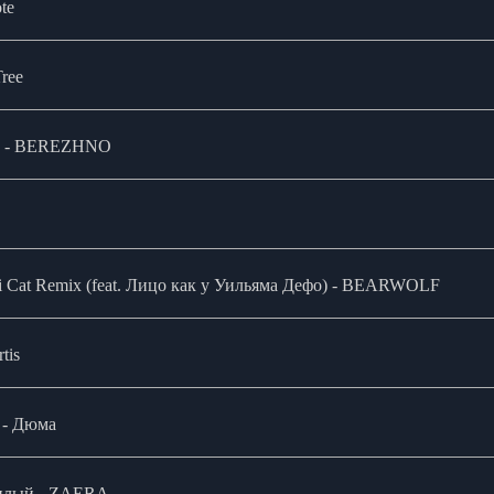
te
Tree
им - BEREZHNO
ai Cat Remix (feat. Лицо как у Уильяма Дефо) - BEARWOLF
tis
 - Дюма
 милый - ZAERA