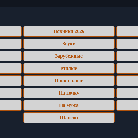
Новинки 2026
Звуки
Зарубежные
Милые
Прикольные
На дочку
На мужа
Шансон