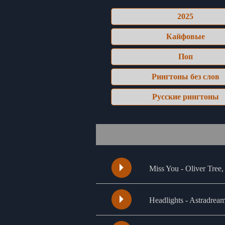
2025
Кайфовые
Поп
Рингтоны без слов
Русские рингтоны
Miss You - Oliver Tree
Headlights - Astradrea