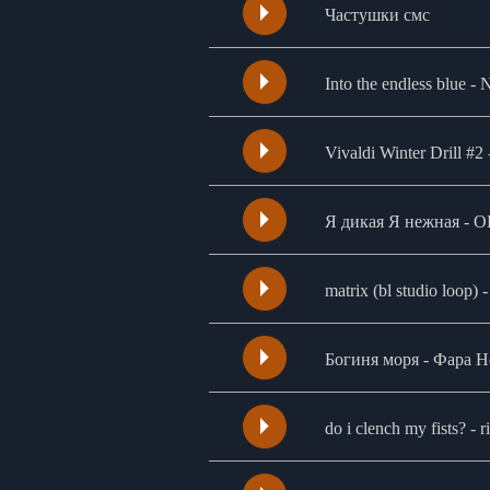
Частушки смс
Into the endless blue -
Vivaldi Winter Drill #2 
Я дикая Я нежная - 
matrix (bl studio loop)
Богиня моря - Фара 
do i clench my fists? - 