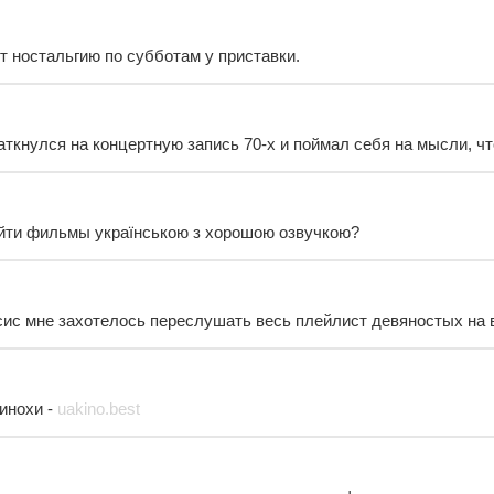
т ностальгию по субботам у приставки.
ткнулся на концертную запись 70-х и поймал себя на мысли, что
айти фильмы українською з хорошою озвучкою?
ис мне захотелось переслушать весь плейлист девяностых на 
кинохи -
uakino.best