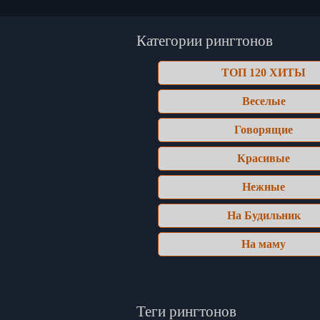
Категории рингтонов
ТОП 120 ХИТЫ
Веселые
Говорящие
Красивые
Нежные
На Будильник
На маму
Теги рингтонов