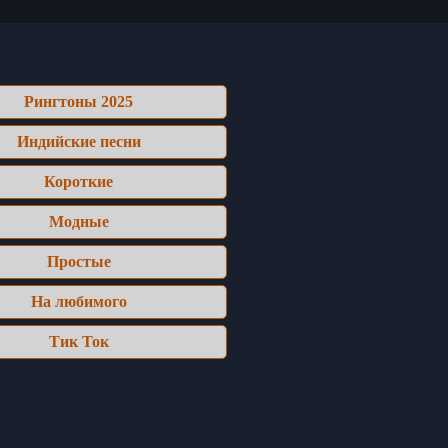
Рингтоны 2025
Индийские песни
Короткие
Модные
Простые
На любимого
Тик Ток