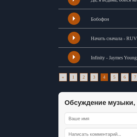
Бобофон
Начать сначала - R
Infinity - Jaymes Young
«
1
2
3
4
5
6
7
Обсуждение музыки, 