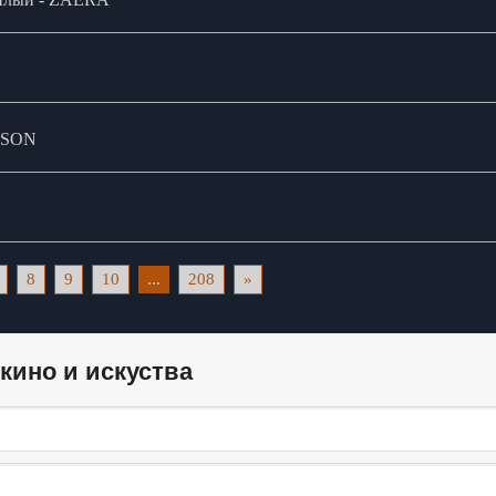
UVSON
8
9
10
...
208
»
кино и искуства