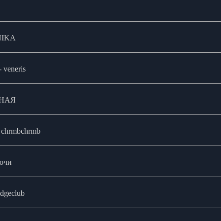
 NIKA
- veneris
ОНАЯ
 - chrmbchrmb
Ночи
ridgeclub