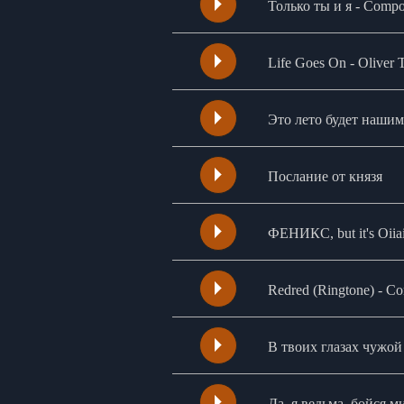
Только ты и я - Compo
Life Goes On - Oliver 
Это лето будет наш
Послание от князя
ФЕНИКС, but it's Oii
Redred (Ringtone) - Cor
В твоих глазах чужой
Да, я ведьма, бойся