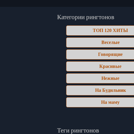
Категории рингтонов
ТОП 120 ХИТЫ
Веселые
Говорящие
Красивые
Нежные
На Будильник
На маму
Теги рингтонов