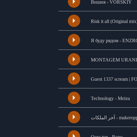
Вишня - VORSKIY
Risk it all (Original mi
Я буду рядом - ENZR
MONTAGEM URANI
Guest 1337 scream |
Technology - Meizu
آخر الملكات - makero
Qora tun - Bonu