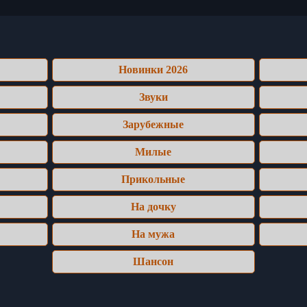
Новинки 2026
Звуки
Зарубежные
Милые
Прикольные
На дочку
На мужа
Шансон