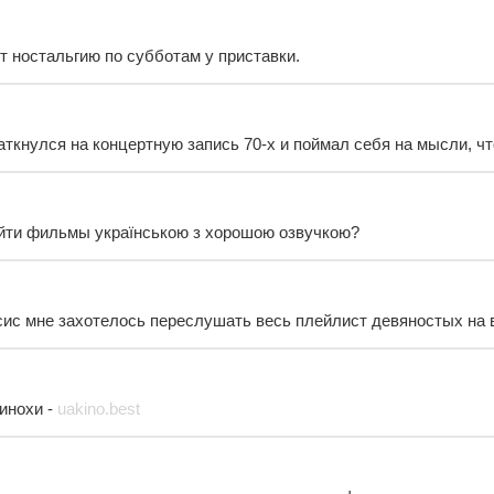
т ностальгию по субботам у приставки.
ткнулся на концертную запись 70-х и поймал себя на мысли, что
айти фильмы українською з хорошою озвучкою?
ис мне захотелось переслушать весь плейлист девяностых на 
кинохи -
uakino.best