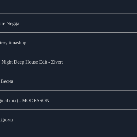
Pure Negga
stroy #mashup
Night Deep House Edit - Zivert
 Весна
riginal mix) - MODESSON
- Дюма