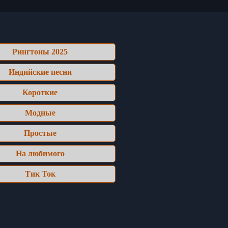
Рингтоны 2025
Индийские песни
Короткие
Модные
Простые
На любимого
Тик Ток