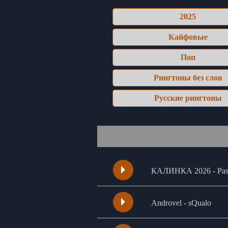
2025
Кайфовые
Поп
Рингтоны без слов
Русские рингтоны
КАЛИНКА 2026 - Pash
Androvel - sQualo