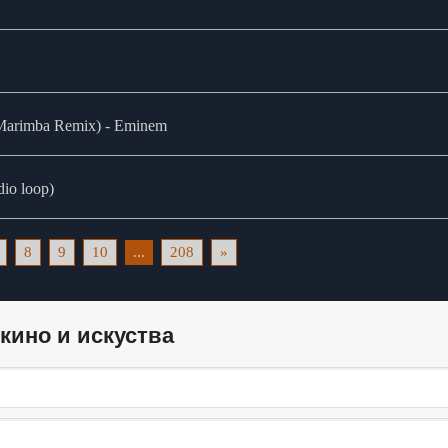
(Marimba Remix) - Eminem
dio loop)
8
9
10
...
208
»
кино и искуства