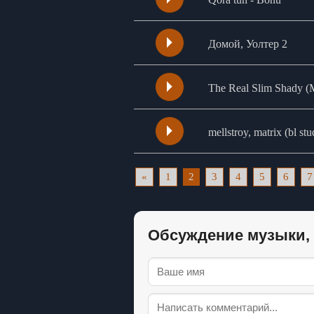
Домой, Уолтер 2
The Real Slim Shady 
mellstroy, matrix (bl stu
«
1
2
3
4
5
6
7
Обсуждение музыки, 