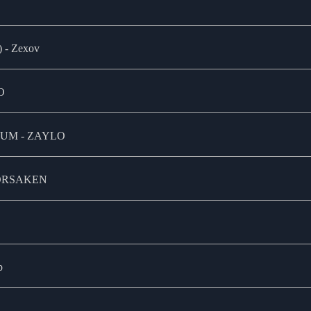
x) - Zexov
O
UM - ZAYLO
 FORSAKEN
pp