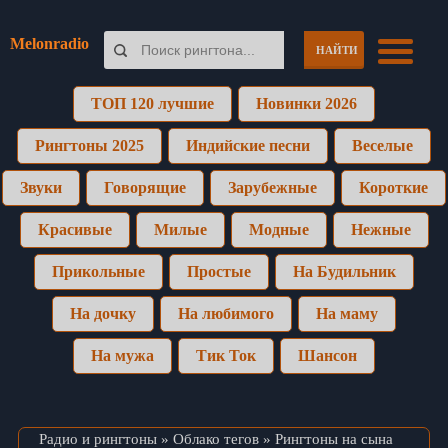
Melonradio
НАЙТИ
ТОП 120 лучшие
Новинки 2026
Рингтоны 2025
Индийские песни
Веселые
Звуки
Говорящие
Зарубежные
Короткие
Красивые
Милые
Модные
Нежные
Прикольные
Простые
На Будильник
На дочку
На любимого
На маму
На мужа
Тик Ток
Шансон
Радио и рингтоны
»
Облако тегов
» Рингтоны на сына