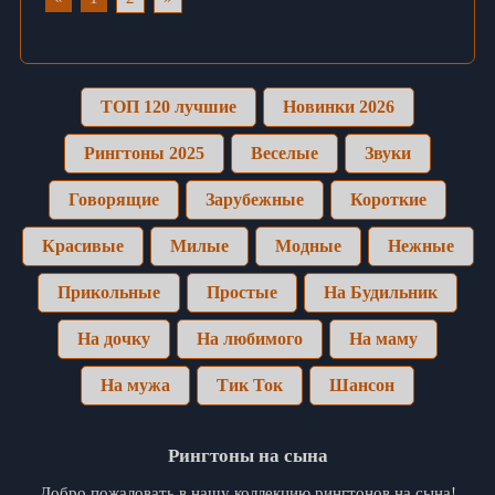
ТОП 120 лучшие
Новинки 2026
Рингтоны 2025
Веселые
Звуки
Говорящие
Зарубежные
Короткие
Красивые
Милые
Модные
Нежные
Прикольные
Простые
На Будильник
На дочку
На любимого
На маму
На мужа
Тик Ток
Шансон
Рингтоны на сына
Добро пожаловать в нашу коллекцию рингтонов на сына!