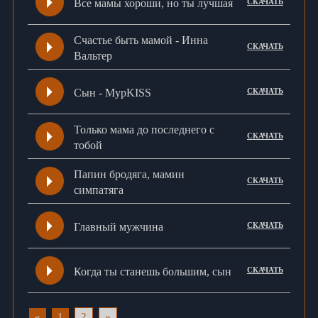
Все мамы хороши, но ты лучшая
СКАЧАТЬ
Счастье быть мамой - Инна
СКАЧАТЬ
Вальтер
Сын - МурKISS
СКАЧАТЬ
Только мама до последнего с
СКАЧАТЬ
тобой
Папин бродяга, мамин
СКАЧАТЬ
симпатяга
Главный мужчина
СКАЧАТЬ
Когда ты станешь большим, сын
СКАЧАТЬ
«
1
2
»