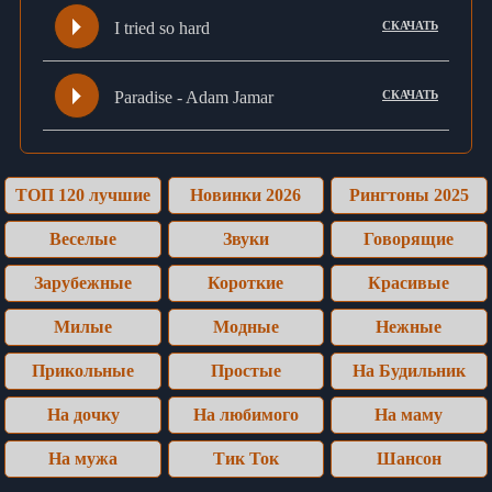
I tried so hard
СКАЧАТЬ
Paradise - Adam Jamar
СКАЧАТЬ
ТОП 120 лучшие
Новинки 2026
Рингтоны 2025
Веселые
Звуки
Говорящие
Зарубежные
Короткие
Красивые
Милые
Модные
Нежные
Прикольные
Простые
На Будильник
На дочку
На любимого
На маму
На мужа
Тик Ток
Шансон