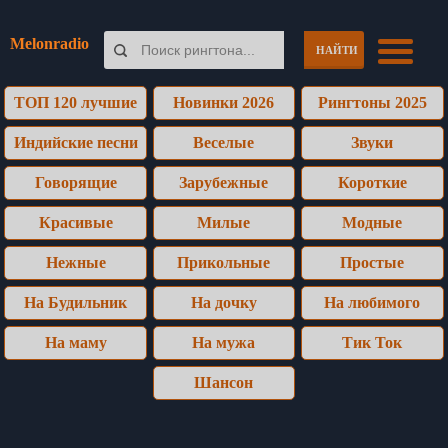
Melonradio
НАЙТИ
ТОП 120 лучшие
Новинки 2026
Рингтоны 2025
Индийские песни
Веселые
Звуки
Говорящие
Зарубежные
Короткие
Красивые
Милые
Модные
Нежные
Прикольные
Простые
На Будильник
На дочку
На любимого
На маму
На мужа
Тик Ток
Шансон