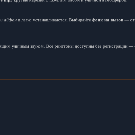
те mp3
крутые нарезки с тяжелым басом и уличной атмосферой.
ли айфон
и легко устанавливаются. Выбирайте
фонк на вызов
— от 
щим уличным звуком. Все рингтоны доступны без регистрации — с