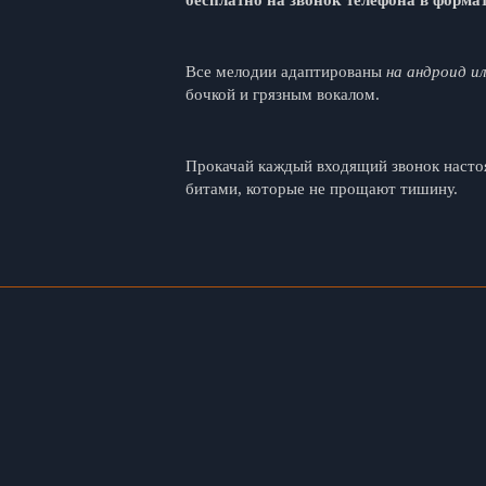
бесплатно на звонок телефона в форма
Все мелодии адаптированы
на андроид и
бочкой и грязным вокалом.
Прокачай каждый входящий звонок настоя
битами, которые не прощают тишину.