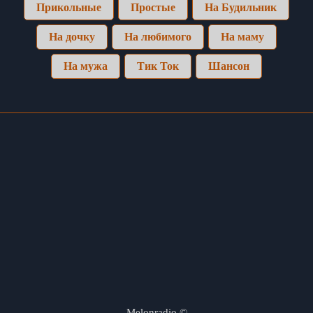
Прикольные
Простые
На Будильник
На дочку
На любимого
На маму
На мужа
Тик Ток
Шансон
Melonradio
©