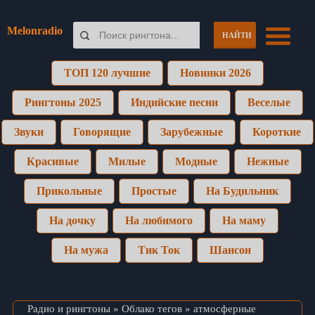
Melonradio
НАЙТИ
ТОП 120 лучшие
Новинки 2026
Рингтоны 2025
Индийские песни
Веселые
Звуки
Говорящие
Зарубежные
Короткие
Красивые
Милые
Модные
Нежные
Прикольные
Простые
На Будильник
На дочку
На любимого
На маму
На мужа
Тик Ток
Шансон
Радио и рингтоны
»
Облако тегов
» атмосферные