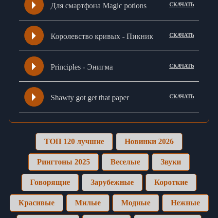
Для смартфона Magic potions
СКАЧАТЬ
Королевство кривых - Пикник
СКАЧАТЬ
Principles - Энигма
СКАЧАТЬ
Shawty got get that paper
СКАЧАТЬ
ТОП 120 лучшие
Новинки 2026
Рингтоны 2025
Веселые
Звуки
Говорящие
Зарубежные
Короткие
Красивые
Милые
Модные
Нежные