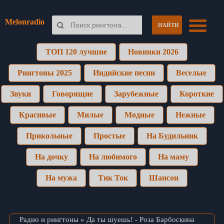
Melonradio
НАЙТИ
ТОП 120 лучшие
Новинки 2026
Рингтоны 2025
Индийские песни
Веселые
Звуки
Говорящие
Зарубежные
Короткие
Красивые
Милые
Модные
Нежные
Прикольные
Простые
На Будильник
На дочку
На любимого
На маму
На мужа
Тик Ток
Шансон
Радио и рингтоны
» Да ты шуешь! - Роза Барбоскина