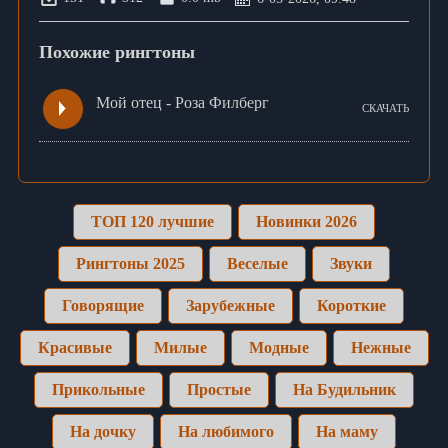
Похожие рингтоны
Мой отец - Роза Филберг
СКАЧАТЬ
ТОП 120 лучшие
Новинки 2026
Рингтоны 2025
Веселые
Звуки
Говорящие
Зарубежные
Короткие
Красивые
Милые
Модные
Нежные
Прикольные
Простые
На Будильник
На дочку
На любимого
На маму