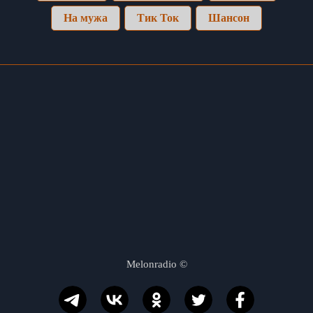
На мужа
Тик Ток
Шансон
Melonradio
©