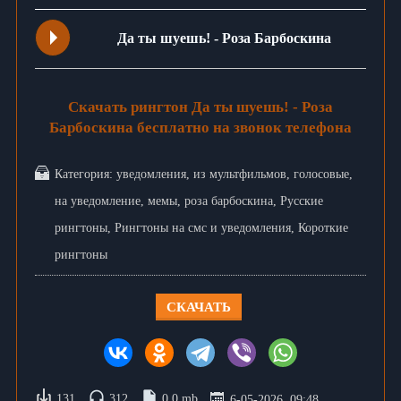
Да ты шуешь! - Роза Барбоскина
Скачать рингтон Да ты шуешь! - Роза
Барбоскина бесплатно на звонок телефона
Категория:
уведомления
,
из мультфильмов
,
голосовые
,
на уведомление
,
мемы
,
роза барбоскина
,
Русские
рингтоны
,
Рингтоны на смс и уведомления
,
Короткие
рингтоны
СКАЧАТЬ
131
312
0.0 mb
6-05-2026, 09:48