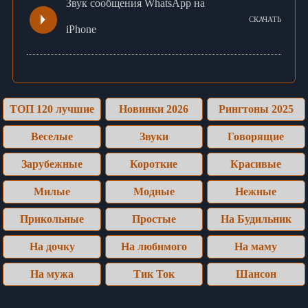
Звук сообщения WhatsApp на
СКАЧАТЬ
iPhone
ТОП 120 лучшие
Новинки 2026
Рингтоны 2025
Веселые
Звуки
Говорящие
Зарубежные
Короткие
Красивые
Милые
Модные
Нежные
Прикольные
Простые
На Будильник
На дочку
На любимого
На маму
На мужа
Тик Ток
Шансон