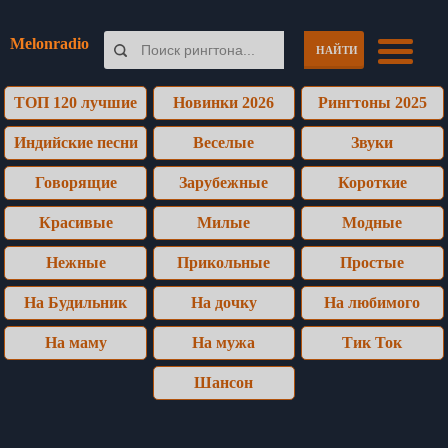
Melonradio
НАЙТИ
ТОП 120 лучшие
Новинки 2026
Рингтоны 2025
Индийские песни
Веселые
Звуки
Говорящие
Зарубежные
Короткие
Красивые
Милые
Модные
Нежные
Прикольные
Простые
На Будильник
На дочку
На любимого
На маму
На мужа
Тик Ток
Шансон