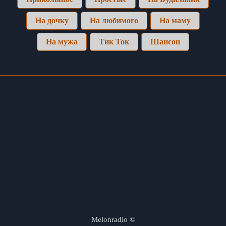
На дочку
На любимого
На маму
На мужа
Тик Ток
Шансон
Melonradio
©