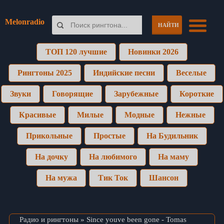
Melonradio
НАЙТИ
ТОП 120 лучшие
Новинки 2026
Рингтоны 2025
Индийские песни
Веселые
Звуки
Говорящие
Зарубежные
Короткие
Красивые
Милые
Модные
Нежные
Прикольные
Простые
На Будильник
На дочку
На любимого
На маму
На мужа
Тик Ток
Шансон
Радио и рингтоны
» Since youve been gone - Tomas